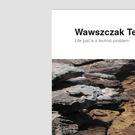
Przeskocz
Przeskocz
do
do
tekstu
widgetów
Wawszczak T
Life just is a technic problem