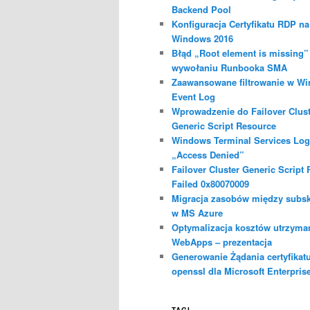
Backend Pool
Konfiguracja Certyfikatu RDP na
Windows 2016
Błąd „Root element is missing”
wywołaniu Runbooka SMA
Zaawansowane filtrowanie w W
Event Log
Wprowadzenie do Failover Clust
Generic Script Resource
Windows Terminal Services Lo
„Access Denied”
Failover Cluster Generic Script
Failed 0x80070009
Migracja zasobów między subs
w MS Azure
Optymalizacja kosztów utrzyma
WebApps – prezentacja
Generowanie Żądania certyfikat
openssl dla Microsoft Enterpris