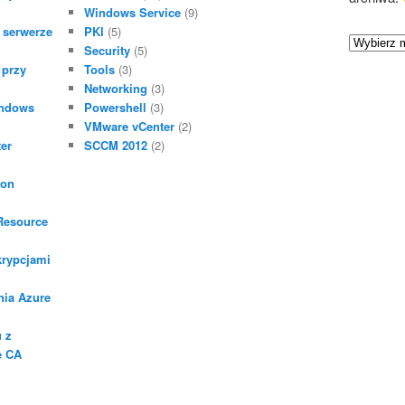
Windows Service
(9)
 serwerze
PKI
(5)
A
Security
(5)
r
 przy
Tools
(3)
c
Networking
(3)
h
indows
Powershell
(3)
VMware vCenter
(2)
i
er
SCCM 2012
(2)
w
a
gon
 Resource
krypcjami
nia Azure
u z
e CA