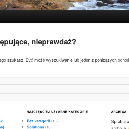
krępujące, nieprawdaż?
czego szukasz. Być może wyszukiwanie lub jeden z poniższych odnoś
NAJCZĘŚCIEJ UŻYWANE KATEGORIE
ARCHIWA
ak
Bez kategorii
(15)
Spróbuj 
nej
Solutions
(10)
archiwa.